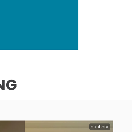
NG
nachher