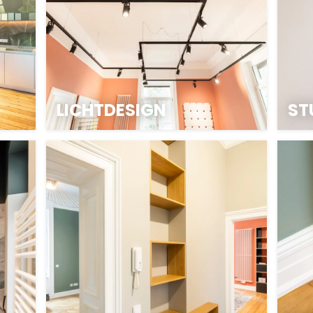
LICHTDESIGN
ST