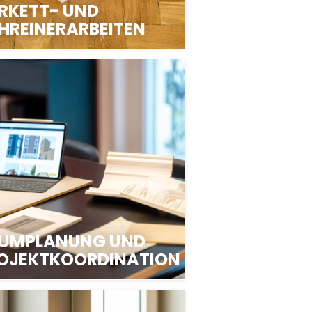
RKETT- UND
HREINERARBEITEN
UMPLANUNG UND
OJEKTKOORDINATION