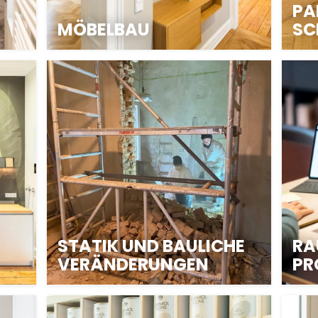
PA
MÖBELBAU
SC
STATIK UND BAULICHE
RA
VERÄNDERUNGEN
PR