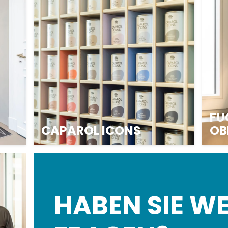
FU
CAPAROL ICONS
OB
HABEN SIE WE